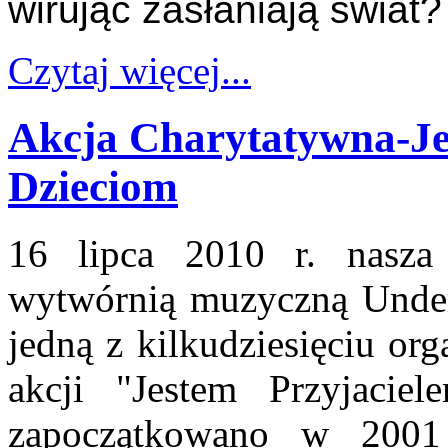
wirując zasłaniają świat?
Czytaj więcej...
Akcja Charytatywna-Je
Dzieciom
16 lipca 2010 r. nasza
wytwórnią muzyczną Underg
jedną z kilkudziesięciu or
akcji "Jestem Przyjaciel
zapoczątkowano w 2001