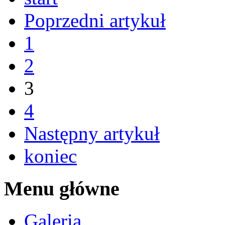
Poprzedni artykuł
1
2
3
4
Następny artykuł
koniec
Menu główne
Galeria